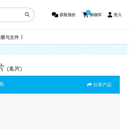
0
获取报价
购物车
登入
获取报价
购物车
登入
书册与文件
书册与文件
片
(名片)
购
分享产品