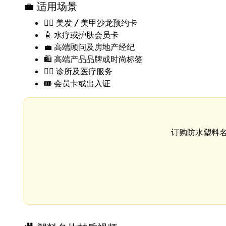
💼 适用场景
💇‍♀️
美发 / 美甲沙龙预约卡
🧴
水疗或护肤会员卡
💼
高端顾问及房地产经纪
🛍️
高端产品品牌或时尚标签
🧑‍⚕️
诊所及医疗服务
🎟️
会员卡或出入证
订购防水塑料名