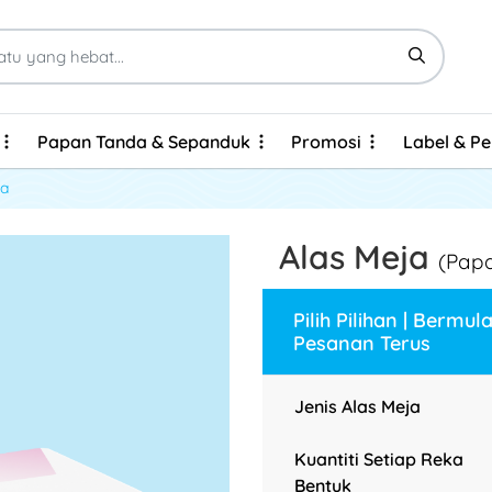
Papan Tanda & Sepanduk
Promosi
Label & P
Papan Tanda & Sepanduk
Promosi
Label & P
Kad Perniagaan Kitar Semula Bersijil FSC
Brosur & Risalah - Cetakan Ekspres
Brosur & Risalah - Cetakan Ekonomi
Buku Nota Wire-O Kulit Keras Tersuai
ja
Alas Meja
(Pap
Pilih Pilihan | Bermul
Pesanan Terus
Jenis Alas Meja
Kuantiti Setiap Reka
Bentuk