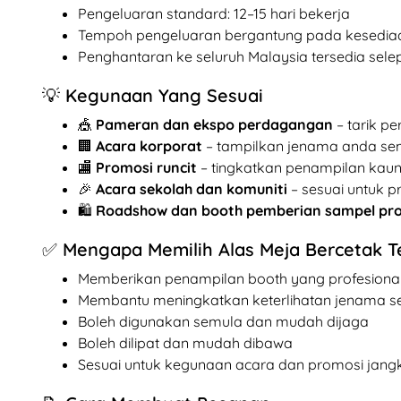
Pengeluaran standard: 12–15 hari bekerja
Tempoh pengeluaran bergantung pada kesediaan 
Penghantaran ke seluruh Malaysia tersedia sel
💡 Kegunaan Yang Sesuai
🎪
Pameran dan ekspo perdagangan
– tarik p
🏢
Acara korporat
– tampilkan jenama anda se
🏬
Promosi runcit
– tingkatkan penampilan kaun
🎉
Acara sekolah dan komuniti
– sesuai untuk p
🛍️
Roadshow dan booth pemberian sampel pr
✅ Mengapa Memilih Alas Meja Bercetak T
Memberikan penampilan booth yang profesiona
Membantu meningkatkan keterlihatan jenama 
Boleh digunakan semula dan mudah dijaga
Boleh dilipat dan mudah dibawa
Sesuai untuk kegunaan acara dan promosi jang