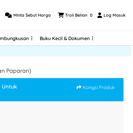
Minta Sebut Harga
Troli Belian
0
Log Masuk
Minta Sebut Harga
Troli Belian
Log Masuk
embungkusan
Buku Kecil & Dokumen
embungkusan
Buku Kecil & Dokumen
Sampul Surat (Cetakan Penuh Bleed)
an Paparan)
a Untuk
Kongsi Produk