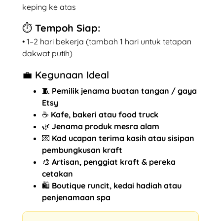
keping ke atas
⏱️ Tempoh Siap:
• 1–2 hari bekerja (tambah 1 hari untuk tetapan
dakwat putih)
💼 Kegunaan Ideal
🧵
Pemilik jenama buatan tangan / gaya
Etsy
☕
Kafe, bakeri atau food truck
🌿
Jenama produk mesra alam
💌
Kad ucapan terima kasih atau sisipan
pembungkusan kraft
🎨
Artisan, penggiat kraft & pereka
cetakan
🛍️
Boutique runcit, kedai hadiah atau
penjenamaan spa