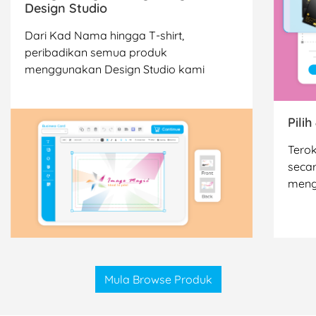
Design Studio
Dari Kad Nama hingga T-shirt,
peribadikan semua produk
menggunakan Design Studio kami
Pili
Terok
seca
meng
Mula Browse Produk