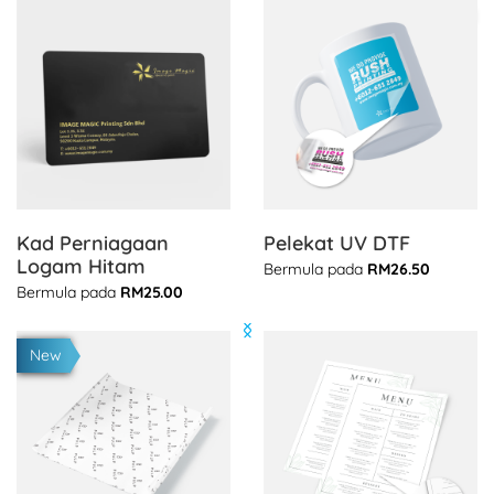
Lihat butiran Kad Perniagaan Logam Hitam
Lihat butiran Pelekat UV DT
Kad Perniagaan
Pelekat UV DTF
Logam Hitam
Bermula pada
RM26.50
Bermula pada
RM25.00
Lihat butiran Kertas Pembalut Gred Makanan
Lihat butiran Lembaran Men
New