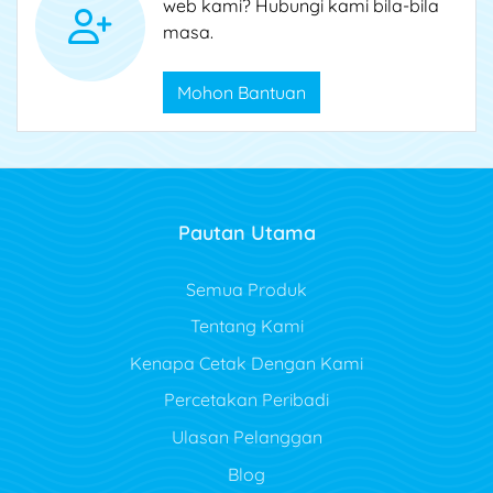
web kami? Hubungi kami bila-bila
masa.
Mohon Bantuan
Pautan Utama
Semua Produk
Tentang Kami
Kenapa Cetak Dengan Kami
Percetakan Peribadi
Ulasan Pelanggan
Blog