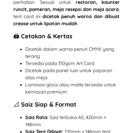
perhatian. Sesuai untuk
restoran, kaunter
runcit, pameran, meja resepsi dan meja acara
,
tent card ini
dicetak penuh warna dan dibuat
crease untuk lipatan mudah
.
🖨️ Cetakan & Kertas
Dicetak dalam warna penuh CMYK yang
terang
Tersedia pada 310gsm Art Card
Dicetak pada panel luar untuk paparan
atas meja
Laminasi gloss atau matte tersedia untuk
kemasan premium
📐 Saiz Siap & Format
Saiz Rata:
Saiz terbuka A5, 420mm ×
148mm
Saiz Tent Dilipat:
210mm × 148mm tent