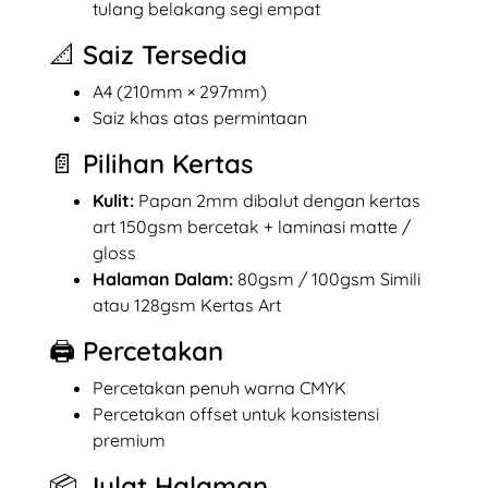
tulang belakang segi empat
📐 Saiz Tersedia
A4 (210mm × 297mm)
Saiz khas atas permintaan
📄 Pilihan Kertas
Kulit:
Papan 2mm dibalut dengan kertas
art 150gsm bercetak + laminasi matte /
gloss
Halaman Dalam:
80gsm / 100gsm Simili
atau 128gsm Kertas Art
🖨️ Percetakan
Percetakan penuh warna CMYK
Percetakan offset untuk konsistensi
premium
📦 Julat Halaman