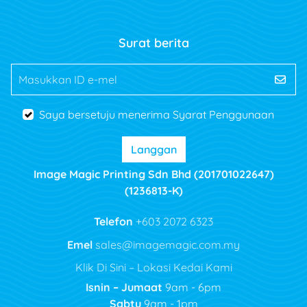
Surat berita
Masukkan ID e-mel
Saya bersetuju menerima Syarat Penggunaan
Langgan
Image Magic Printing Sdn Bhd (201701022647)
(1236813-K)
Telefon
+603 2072 6323
Emel
sales@imagemagic.com.my
Klik Di Sini – Lokasi Kedai Kami
Isnin – Jumaat
9am - 6pm
Sabtu
9am - 1pm