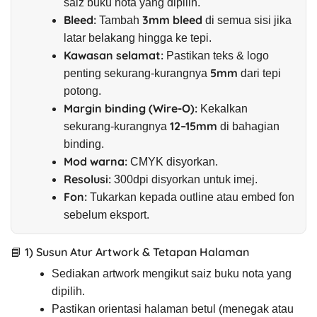
saiz buku nota yang dipilih.
Bleed:
3mm bleed
Tambah
di semua sisi jika
latar belakang hingga ke tepi.
Kawasan selamat:
Pastikan teks & logo
5mm
penting sekurang-kurangnya
dari tepi
potong.
Margin binding (Wire-O):
Kekalkan
12–15mm
sekurang-kurangnya
di bahagian
binding.
Mod warna:
CMYK disyorkan.
Resolusi:
300dpi disyorkan untuk imej.
Fon:
Tukarkan kepada outline atau embed fon
sebelum eksport.
📘 1) Susun Atur Artwork & Tetapan Halaman
Sediakan artwork mengikut saiz buku nota yang
dipilih.
Pastikan orientasi halaman betul (menegak atau