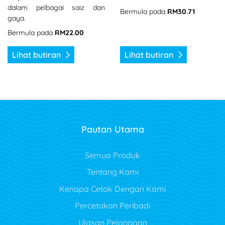
dalam pelbagai saiz dan
Bermula pada
RM30.71
gaya.
Bermula pada
RM22.00
Lihat butiran
Lihat butiran
Pautan Utama
Semua Produk
Tentang Kami
Kenapa Cetak Dengan Kami
Percetakan Peribadi
Ulasan Pelanggan