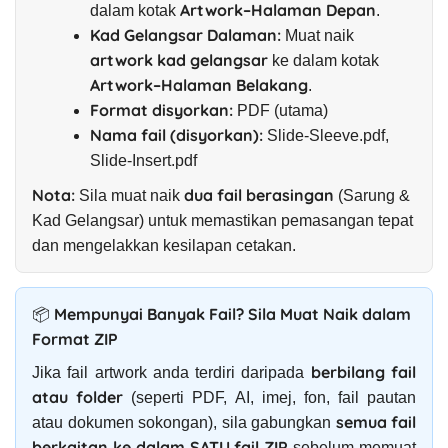
Artwork–Halaman Depan
dalam kotak
.
Kad Gelangsar Dalaman:
Muat naik
artwork kad gelangsar
ke dalam kotak
Artwork–Halaman Belakang
.
Format disyorkan:
PDF (utama)
Nama fail (disyorkan):
Slide-Sleeve.pdf,
Slide-Insert.pdf
Nota:
dua fail berasingan
Sila muat naik
(Sarung &
Kad Gelangsar) untuk memastikan pemasangan tepat
dan mengelakkan kesilapan cetakan.
📦 Mempunyai Banyak Fail? Sila Muat Naik dalam
Format ZIP
berbilang fail
Jika fail artwork anda terdiri daripada
atau folder
(seperti PDF, AI, imej, fon, fail pautan
semua fail
atau dokumen sokongan), sila gabungkan
berkaitan ke dalam SATU fail ZIP
sebelum memuat