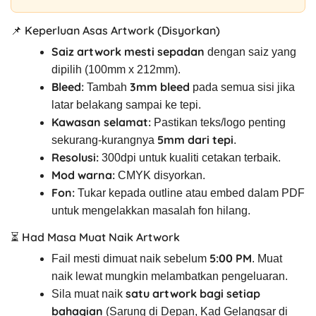
📌 Keperluan Asas Artwork (Disyorkan)
Saiz artwork mesti sepadan
dengan saiz yang
dipilih (100mm x 212mm).
Bleed:
3mm bleed
Tambah
pada semua sisi jika
latar belakang sampai ke tepi.
Kawasan selamat:
Pastikan teks/logo penting
5mm dari tepi
sekurang-kurangnya
.
Resolusi:
300dpi untuk kualiti cetakan terbaik.
Mod warna:
CMYK disyorkan.
Fon:
Tukar kepada outline atau embed dalam PDF
untuk mengelakkan masalah fon hilang.
⏳ Had Masa Muat Naik Artwork
5:00 PM
Fail mesti dimuat naik sebelum
. Muat
naik lewat mungkin melambatkan pengeluaran.
satu artwork bagi setiap
Sila muat naik
bahagian
(Sarung di Depan, Kad Gelangsar di