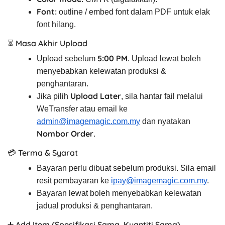
Font:
outline / embed font dalam PDF untuk elak
font hilang.
⏳ Masa Akhir Upload
5:00 PM
Upload sebelum
. Upload lewat boleh
menyebabkan kelewatan produksi &
penghantaran.
Upload Later
Jika pilih
, sila hantar fail melalui
WeTransfer atau email ke
admin@imagemagic.com.my
dan nyatakan
Nombor Order
.
💳 Terma & Syarat
Bayaran perlu dibuat sebelum produksi. Sila email
resit pembayaran ke
ipay@imagemagic.com.my
.
Bayaran lewat boleh menyebabkan kelewatan
jadual produksi & penghantaran.
➕ Add Item (Spesifikasi Sama, Kuantiti Sama)