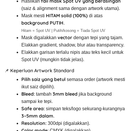
fail mask Spot UV yang berasingan
Hasilkan
(saiz & alignment sama dengan artwork utama).
HITAM solid (100%)
Mask mesti
di atas
background PUTIH
.
Hitam = Spot UV | Putih/kosong = Tiada Spot UV
vector
Mask digalakkan
dengan tepi yang tajam.
Elakkan gradient, shadow, blur atau transparency.
Elakkan garisan terlalu nipis atau teks kecil untuk
Spot UV (mungkin tidak jelas).
📌 Keperluan Artwork Standard
Pilih saiz yang betul
semasa order (artwork mesti
ikut saiz dipilih).
Bleed:
3mm bleed
tambah
jika background
sampai ke tepi.
Safe area:
simpan teks/logo sekurang-kurangnya
3–5mm dalam
.
Resolution:
300dpi (digalakkan).
Color mode:
CMYK (digalakkan).