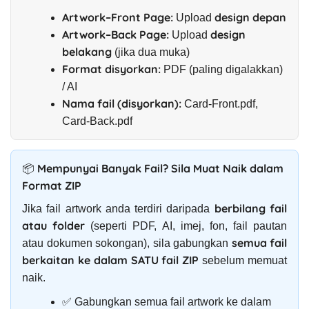
Artwork–Front Page:
design depan
Upload
Artwork–Back Page:
design
Upload
belakang
(jika dua muka)
Format disyorkan:
PDF (paling digalakkan)
/ AI
Nama fail (disyorkan):
Card-Front.pdf,
Card-Back.pdf
📦 Mempunyai Banyak Fail? Sila Muat Naik dalam
Format ZIP
berbilang fail
Jika fail artwork anda terdiri daripada
atau folder
(seperti PDF, AI, imej, fon, fail pautan
semua fail
atau dokumen sokongan), sila gabungkan
berkaitan ke dalam SATU fail ZIP
sebelum memuat
naik.
✅ Gabungkan semua fail artwork ke dalam