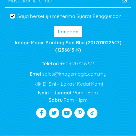
Masukkan ID e-mel
Saya bersetuju menerima Syarat Penggunaan
Langgan
Image Magic Printing Sdn Bhd (201701022647)
(1236813-K)
Telefon
+603 2072 6323
Emel
sales@imagemagic.com.my
Klik Di Sini – Lokasi Kedai Kami
Isnin – Jumaat
9am - 6pm
Sabtu
9am - 1pm