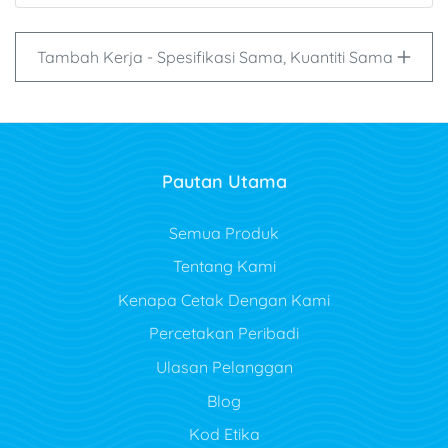
Tambah Kerja - Spesifikasi Sama, Kuantiti Sama
Pautan Utama
Semua Produk
Tentang Kami
Kenapa Cetak Dengan Kami
Percetakan Peribadi
Ulasan Pelanggan
Blog
Kod Etika