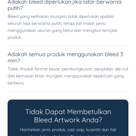
Adakah bleed diperlukan jika latar berwarna
putih?
Bleed yang kelihatan mungkin tidak diperlukan apabila
seluruh tepi berwarna putih, tetapi fail masih perlu
menggunakan ukuran yang betul dan mengikut templat
produk.
Adakah semua produk menggunakan bleed 3
mm?
Tidak. Produk format besar, pembungkusan, penjilidan, die-cut
dan kemasan khas mungkin menggunakan keperluan yang
berbeza.
Tidak Dapat Membetulkan
Bleed Artwork Anda?
Hantarkan jenis produk, saiz siap, kuantiti dan fail