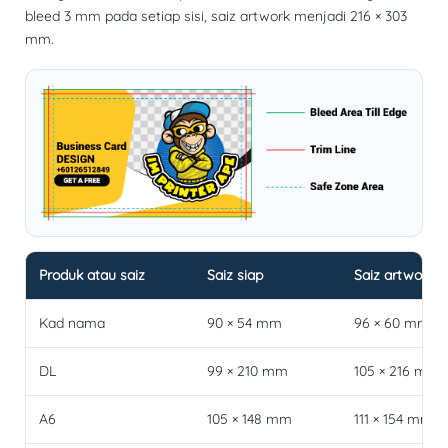
bleed 3 mm pada setiap sisi, saiz artwork menjadi
216 × 303
mm
.
Produk atau saiz
Saiz siap
Saiz artwork 
Kad nama
90 × 54 mm
96 × 60 mm
DL
99 × 210 mm
105 × 216 mm
A6
105 × 148 mm
111 × 154 mm