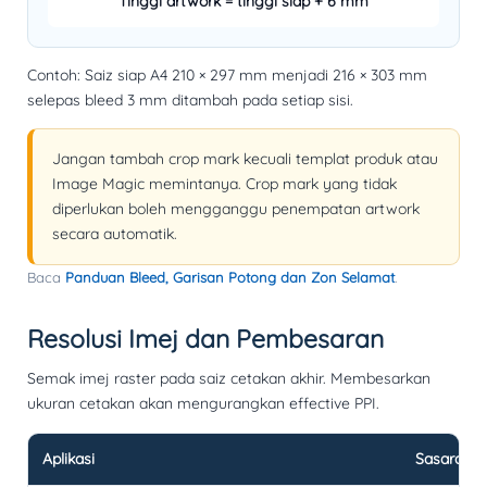
Tinggi artwork = tinggi siap + 6 mm
Contoh: Saiz siap A4
210 × 297 mm
menjadi
216 × 303 mm
selepas bleed 3 mm ditambah pada setiap sisi.
Jangan tambah crop mark kecuali templat produk atau
Image Magic memintanya. Crop mark yang tidak
diperlukan boleh mengganggu penempatan artwork
secara automatik.
Baca
Panduan Bleed, Garisan Potong dan Zon Selamat
.
Resolusi Imej dan Pembesaran
Semak imej raster pada
saiz cetakan akhir
. Membesarkan
ukuran cetakan akan mengurangkan effective PPI.
Aplikasi
Sasaran e