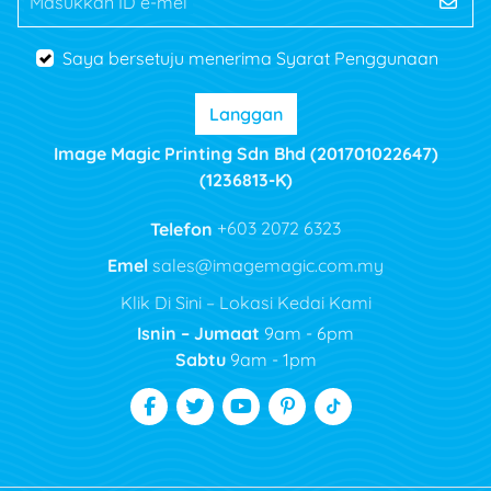
Masukkan ID e-mel
Saya bersetuju menerima Syarat Penggunaan
Langgan
Image Magic Printing Sdn Bhd (201701022647)
(1236813-K)
Telefon
+603 2072 6323
Emel
sales@imagemagic.com.my
Klik Di Sini – Lokasi Kedai Kami
Isnin – Jumaat
9am - 6pm
Sabtu
9am - 1pm