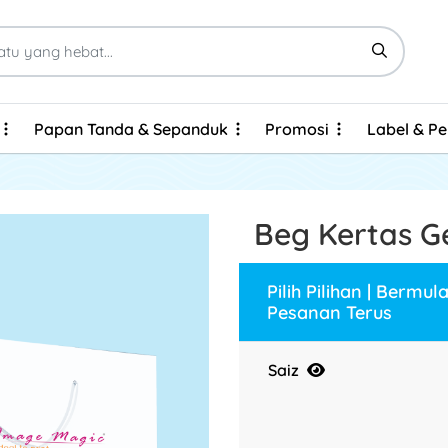
Papan Tanda & Sepanduk
Promosi
Label & P
Papan Tanda & Sepanduk
Promosi
Label & P
Kad Perniagaan Kitar Semula Bersijil FSC
Brosur & Risalah - Cetakan Ekspres
Brosur & Risalah - Cetakan Ekonomi
Buku Nota Wire-O Kulit Keras Tersuai
Beg Kertas G
Pilih Pilihan | Bermul
Pesanan Terus
Saiz