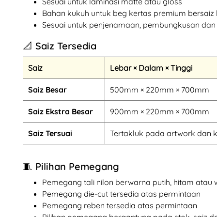
Sesuai untuk laminasi matte atau gloss
Bahan kukuh untuk beg kertas premium bersaiz
Sesuai untuk penjenamaan, pembungkusan da
📐 Saiz Tersedia
Saiz
Lebar × Dalam × Tinggi
Saiz Besar
500mm × 220mm × 700mm
Saiz Ekstra Besar
900mm × 220mm × 700mm
Saiz Tersuai
Tertakluk pada artwork dan 
🧵 Pilihan Pemegang
Pemegang tali nilon berwarna putih, hitam atau w
Pemegang die-cut tersedia atas permintaan
Pemegang reben tersedia atas permintaan
Pilihan pemegang bergantung pada stok, saiz d