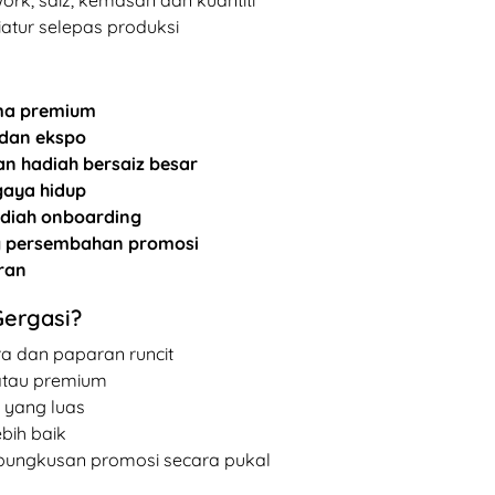
atur selepas produksi
ama premium
 dan ekspo
 hadiah bersaiz besar
gaya hidup
hadiah onboarding
g persembahan promosi
ran
Gergasi?
ra dan paparan runcit
 atau premium
 yang luas
bih baik
mbungkusan promosi secara pukal