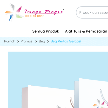
Alat Tulis & Pemasaran
Semua Produk
Alat Tulis & Pemasaran
Rumah
Promosi
Beg
Beg Kertas Gergasi