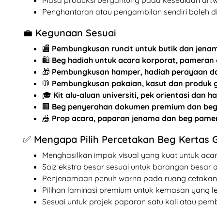
Penghantaran atau pengambilan sendiri boleh di
💼 Kegunaan Sesuai
🏬
Pembungkusan runcit untuk butik dan jen
🛍️
Beg hadiah untuk acara korporat, pameran
🎁
Pembungkusan hamper, hadiah perayaan dan
🧥
Pembungkusan pakaian, kasut dan produk 
🎓
Kit alu-aluan universiti, pek orientasi dan 
🏢
Beg penyerahan dokumen premium dan be
🎪
Prop acara, paparan jenama dan beg pame
✅ Mengapa Pilih Percetakan Beg Kertas 
Menghasilkan impak visual yang kuat untuk aca
Saiz ekstra besar sesuai untuk barangan besar
Penjenamaan penuh warna pada ruang cetakan
Pilihan laminasi premium untuk kemasan yang le
Sesuai untuk projek paparan satu kali atau pe