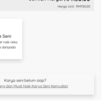
Harga Unit :
RM130.00
a Seni
t naik reka
a daripada
Karya seni belum siap?
rang dan Muat Naik Karya Seni Kemudian