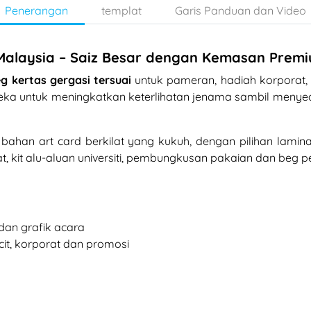
Penerangan
templat
Garis Panduan dan Video
 Malaysia – Saiz Besar dengan Kemasan Prem
g kertas gergasi tersuai
untuk pameran, hadiah korporat
 direka untuk meningkatkan keterlihatan jenama sambil men
bahan art card berkilat yang kukuh, dengan pilihan lamin
t, kit alu-aluan universiti, pembungkusan pakaian dan beg 
dan grafik acara
t, korporat dan promosi