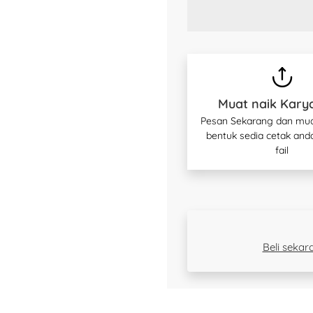
Muat naik Kary
Pesan Sekarang dan mua
bentuk sedia cetak and
fail
Beli seka