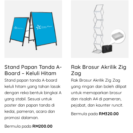
Lihat butiran Stand Papan Tanda A-Board – Keluli Hitam
Lihat butiran Rak Brosur Akri
Stand Papan Tanda A-
Rak Brosur Akrilik Zig
Board – Keluli Hitam
Zag
Stand papan tanda A-board
Rak Brosur Akrilik Zig Zag
keluli hitam yang tahan lasak
yang ringan dan boleh dilipat
dengan reka bentuk bingkai A
untuk memaparkan brosur
yang stabil. Sesuai untuk
dan risalah A4 di pameran,
poster dan papan tanda di
pejabat, dan kaunter runcit.
kedai, pameran, acara dan
Bermula pada
RM320.00
promosi dalaman.
Bermula pada
RM200.00