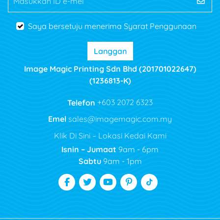
Masukkan ID e-mel
Saya bersetuju menerima Syarat Penggunaan
Langgan
Image Magic Printing Sdn Bhd (201701022647)
(1236813-K)
Telefon
+603 2072 6323
Emel
sales@imagemagic.com.my
Klik Di Sini – Lokasi Kedai Kami
Isnin – Jumaat
9am - 6pm
Sabtu
9am - 1pm