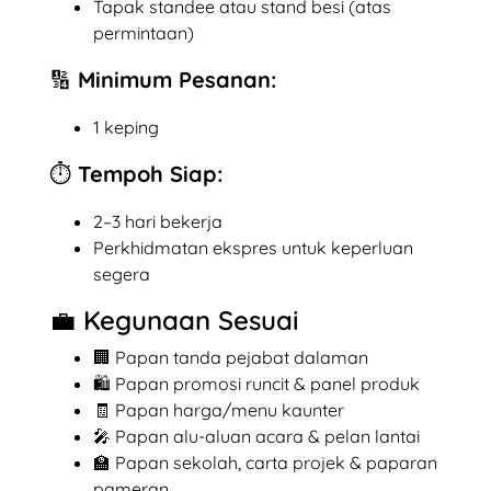
Tapak standee atau stand besi (atas
permintaan)
🔢 Minimum Pesanan:
1 keping
⏱️ Tempoh Siap:
2–3 hari bekerja
Perkhidmatan ekspres untuk keperluan
segera
💼 Kegunaan Sesuai
🏢 Papan tanda pejabat dalaman
🛍️ Papan promosi runcit & panel produk
🧾 Papan harga/menu kaunter
🎤 Papan alu-aluan acara & pelan lantai
🏫 Papan sekolah, carta projek & paparan
pameran